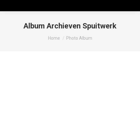
Album Archieven
Spuitwerk
Je bent hier:
Home
Photo Album