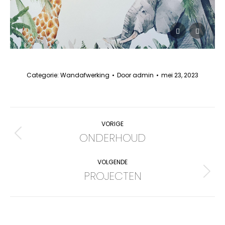
Categorie:
Wandafwerking
Door
admin
mei 23, 2023
Album
VORIGE
navigatie
ONDERHOUD
Vorig
album:
VOLGENDE
PROJECTEN
Volgend
album: